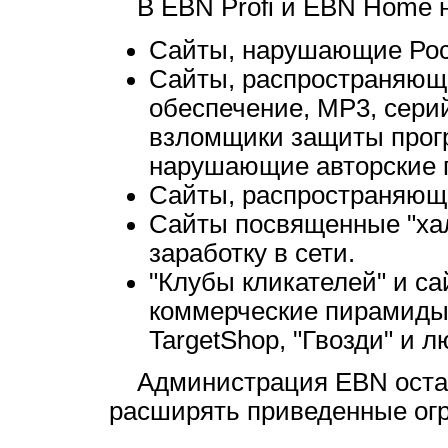
В EBN Profi и EBN Home н
Сайты, нарушающие Росс
Сайты, распространяющ
обеспечение, MP3, сери
взломщики защиты прогр
нарушающие авторские 
Сайты, распространяющи
Сайты посвященные "хал
заработку в сети.
"Клубы кликателей" и с
коммерческие пирамиды 
TargetShop, "Гвозди" и 
Администрация EBN оставл
расширять приведенные ог